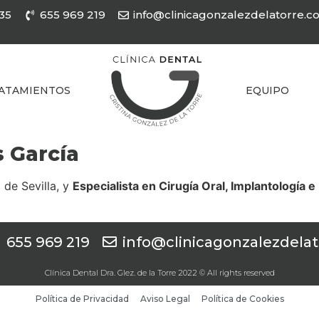
35
655 969 219
info@clinicagonzalezdelatorre.
ATAMIENTOS
EQUIPO
s García
 de Sevilla, y
Especialista en Cirugía Oral, Implantología 
655 969 219
info@clinicagonzalezdela
Clínica Dental Dra. Glez. de la Torre 2022 © All rights reserved
Política de Privacidad
Aviso Legal
Política de Cookies